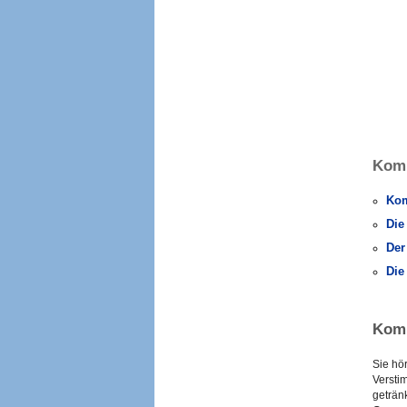
Komp
Kom
Die
Der
Die
Komp
Sie hö
Versti
geträn