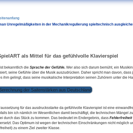
eitenanfang
an Unregelmäßigkeiten in der Mechanikregulierung spieltechnisch ausgleich
SpielART als Mittel für das gefühlvolle Klavierspiel
ist bekanntlich die
Sprache der Gefühle.
Wer also sich darum bemüht, ein Musikins
ssiert, seine Gefühle über die Musik auszudrücken. Daher spricht man davon, dass 
s ihm gelingt, dass seine musikalische Interpretation seinen Zuhörern unter die Ha
raussetzung für das ausdrucksstarke da gefühlvolle Klavierspiel ist eine einwandfr
falls bin ich nämlich im Wesentlichen damit beschäftigt, die technischen Mängel
frei durch das Stück zu kommen. Das bedeutet im Endergebnis, dass
Fehlerfreiheit
ersetzt. Das Optimum ist wegen der technischen Einschränkungen nicht möglich 
freiheit) zu einem Ziel zweiter Klasse.