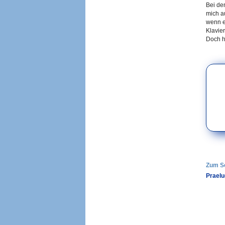
Bei de
mich au
wenn e
Klavie
Doch h
Zum S
Praelu