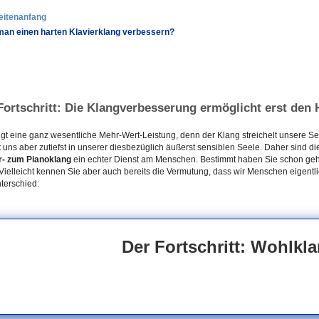
eitenanfang
an einen harten Klavierklang verbessern?
Fortschritt: Die Klangverbesserung ermöglicht erst den
lgt eine ganz wesentliche Mehr-Wert-Leistung, denn der Klang streichelt unsere See
zt uns aber zutiefst in unserer diesbezüglich äußerst sensiblen Seele. Daher sind d
r- zum Pianoklang
ein echter Dienst am Menschen. Bestimmt haben Sie schon ge
 Vielleicht kennen Sie aber auch bereits die Vermutung, dass wir Menschen eigentl
terschied:
Der Fortschritt: Wohlkl