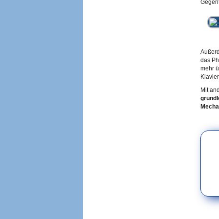
Gegent
Außerd
das Ph
mehr ü
Klavier
Mit an
grundl
Mecha