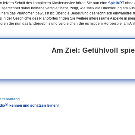
m letzten Schritt des komplexen Klavierservice hören Sie nun eine
SpielART
ohne d
sgerechnet dabei beinahe verspielt hätte, zeigt, wie stark die Orientierung am Aus
inem das Phänomen bewusst ist. Über die Bedeutung des technisch einwandfrei f
rs in der Geschichte des Pianofortes finden Sie weitere interessante Aspekte in m
ören Sie nun das Endergebnis und vergleichen Sie es mit dem Hörbeispiel am Anf
Am Ziel: Gefühlvoll spie
eitenanfang
®
dio
kennen und schätzen lernen!