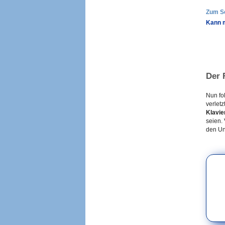
Zum S
Kann m
Der 
Nun fo
verlet
Klavie
seien.
den Un