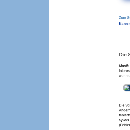
Zum S
Kann m
Die 
Musik
intere
wenn e
Die Vo
Andern
fehler
Spiels
(Fehler