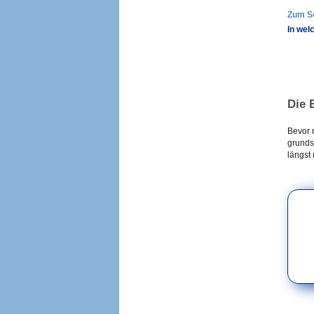
Zum S
In wel
Die 
Bevor 
grundsä
längst