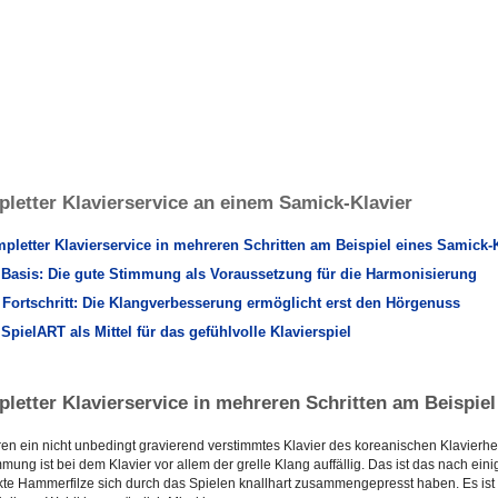
letter Klavierservice an einem Samick-Klavier
pletter Klavierservice in mehreren Schritten am Beispiel eines Samick-
 Basis: Die gute Stimmung als Voraussetzung für die Harmonisierung
 Fortschritt: Die Klangverbesserung ermöglicht erst den Hörgenuss
 SpielART als Mittel für das gefühlvolle Klavierspiel
letter Klavierservice in mehreren Schritten am Beispiel
ren ein nicht unbedingt gravierend verstimmtes Klavier des koreanischen Klavierhe
mmung ist bei dem Klavier vor allem der grelle Klang auffällig. Das ist das nach e
kte Hammerfilze sich durch das Spielen knallhart zusammengepresst haben. Es is