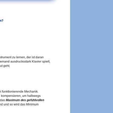
en?
trument zu lernen, der ist daran
jemand ausdrucksstark Klavier spielt,
ut geht.
ei funktionierende Mechanik.
 zu kompensieren, um halbwegs
das
Maximum des gefühlvollen
und und so wird das Minimum