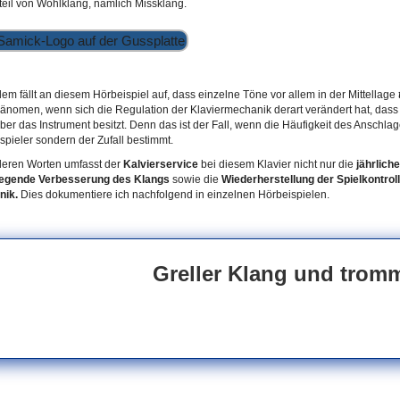
eil von Wohlklang, nämlich Missklang.
em fällt an diesem Hörbeispiel auf, dass einzelne Töne vor allem in der Mittellage
änomen, wenn sich die Regulation der Klaviermechanik derart verändert hat, dass
ber das Instrument besitzt. Denn das ist der Fall, wenn die Häufigkeit des Anschla
spieler sondern der Zufall bestimmt.
deren Worten umfasst der
Kalvierservice
bei diesem Klavier nicht nur die
jährlich
egende Verbesserung des Klangs
sowie die
Wiederherstellung der Spielkontrol
nik.
Dies dokumentiere ich nachfolgend in einzelnen Hörbeispielen.
Greller Klang und trom